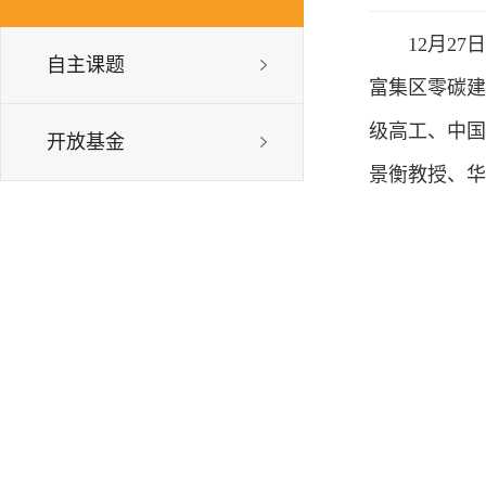
12月2
自主课题
富集区零碳建
级高工、中国
开放基金
景衡教授、华