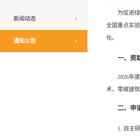
为促进绿
新闻动态
全国重点实验
化。
通知公告
一、资
2026
术、零碳建筑
二、申
1. 自