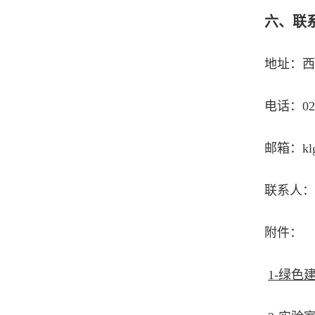
六、联
地址：西
电话：029
邮箱：klgb
联系人：
附件：
1-绿色