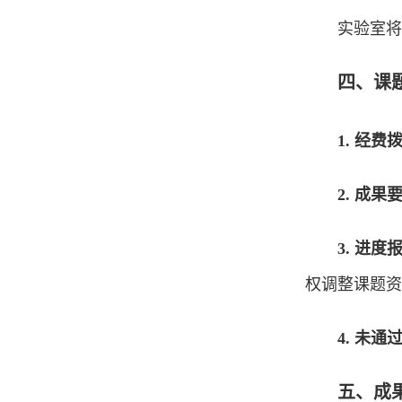
实验室将组
四、课
1. 经费
2. 成果
3. 进度
权调整课题资
4. 未
五、成