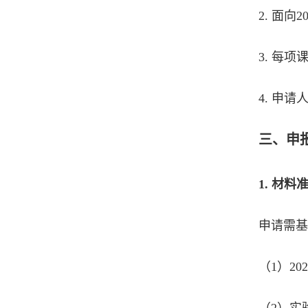
2.
面向2
3. 每
4. 申
三、申
1.
材料
申请需基
（1）2