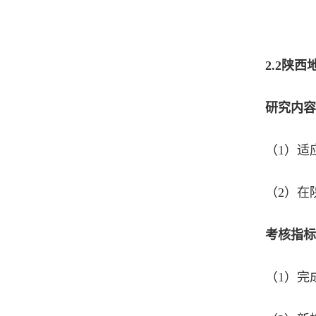
2.2
陕西
研究内容
（1）适
（2）在
考核指标
（1）完