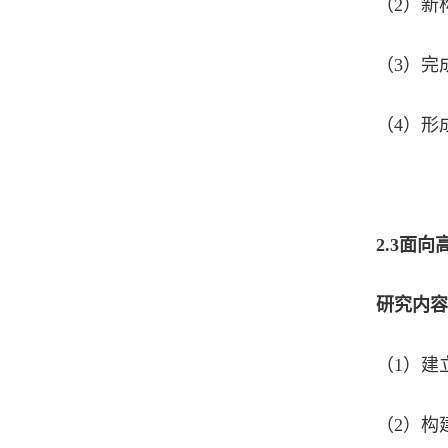
（2）新
（3）完
（4）形
2.3
面向
研究内容
（1）建
（2）构