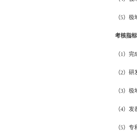
（5）极
考核指标
（1）完
（2）研
（3）极
（4）发
（5）专