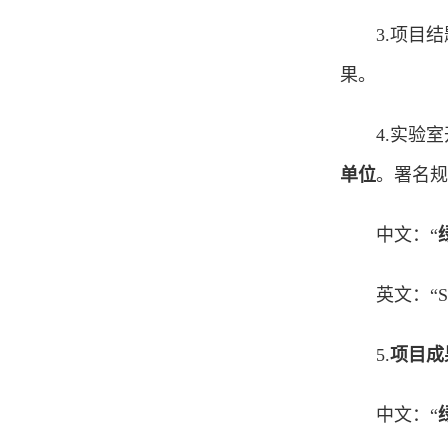
3.项目
果。
4.实验
单位
。署名规
中文：“
英文：“Stat
5.
项目成
中文：“