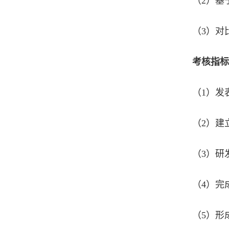
（2）基
（3）对
考核指标
（1）发
（2）建
（3）研
（4）完
（5）形