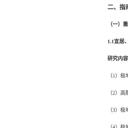
二、指
（一）重
1.1
宜居
研究内容
（1）极
（2）高
（3）极
（4）极